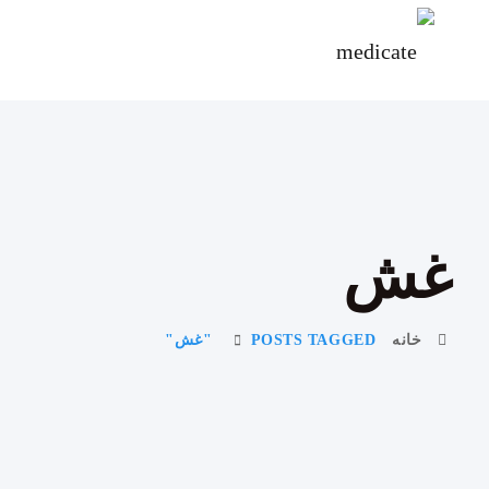
غش
خانه
POSTS TAGGED "غش"