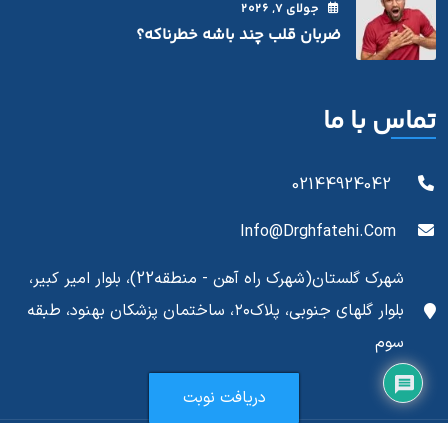
جولای
7
, 2026
ضربان قلب چند باشه خطرناکه؟
تماس با ما
02144924042
Info@drghfatehi.com
شهرک گلستان(شهرک راه آهن - منطقه22)، بلوار امیر کبیر،
بلوار گلهای جنوبی، پلاک۲۰، ساختمان پزشکان بهنود، طبقه
سوم
دریافت نوبت