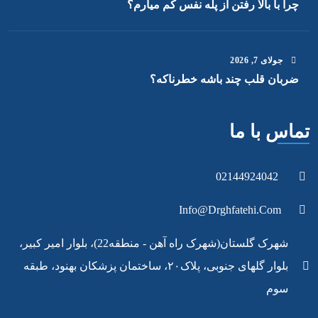
چرا با بالا رفتن از پله نفس کم میارم؟
جولای
7
, 2026
ضربان قلب چند باشه خطرناکه؟
تماس با ما
02144924042
Info@drghfatehi.com
شهرک گلستان(شهرک راه آهن - منطقه22)، بلوار امیر کبیر،
بلوار گلهای جنوبی، پلاک۲۰، ساختمان پزشکان بهنود، طبقه
سوم